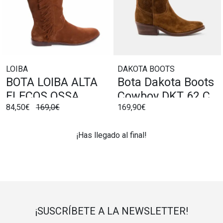
LOIBA
DAKOTA BOOTS
BOTA LOIBA ALTA
Bota Dakota Boots
FLECOS OSSA
Cowboy DKT 62 CA
84,50€
169,0€
169,90€
Capuccino
¡Has llegado al final!
¡SUSCRÍBETE A LA NEWSLETTER!