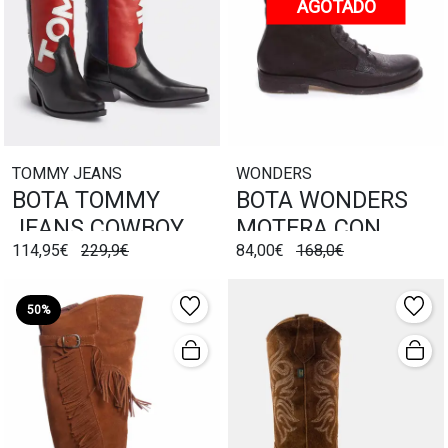
AGOTADO
TOMMY JEANS
WONDERS
BOTA TOMMY
BOTA WONDERS
JEANS COWBOY
MOTERA CON
114,95€
229,9€
84,00€
168,0€
HERITAGE
CORDONES
50%