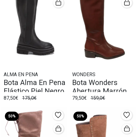
ALMA EN PENA
WONDERS
Bota Alma En Pena
Bota Wonders
Elástico Piel Negro
Abertura Marrón
87,50€
175,0€
79,50€
159,0€
50%
50%