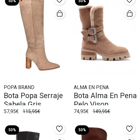
50%
50%
POPA BRAND
ALMA EN PENA
Bota Popa Serraje
Bota Alma En Pena
Sabela Gris
Pelo Vison
57,95€
115,95€
74,95€
149,95€
50%
50%