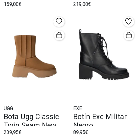
159,00€
219,00€
UGG
EXE
Bota Ugg Classic
Botín Exe Militar
Twin Seam New
Negro
239,95€
89,95€
Heights Chesnut