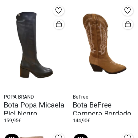
POPA BRAND
BeFree
Bota Popa Micaela
Bota BeFree
Piel Negro
Campera Bordados
159,95€
144,90€
Camel