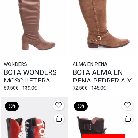
WONDERS
ALMA EN PENA
BOTA WONDERS
BOTA ALMA EN
MOSQUETERA
PENA PEDRERIA Y
69,50€
139,0€
72,50€
145,0€
TACON
HEBILLA
50%
50%