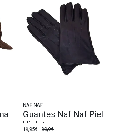
NAF NAF
ana
Guantes Naf Naf Piel
Violeta
19,95€
39,9€