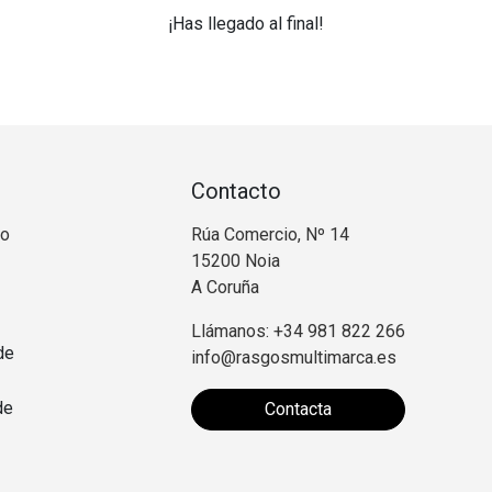
¡Has llegado al final!
Contacto
no
Rúa Comercio, Nº 14
15200 Noia
A Coruña
Llámanos: +34 981 822 266
de
info@rasgosmultimarca.es
de
Contacta