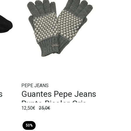
PEPE JEANS
s
Guantes Pepe Jeans
Punto Bicolor Gris
12,50€
25,0€
50%