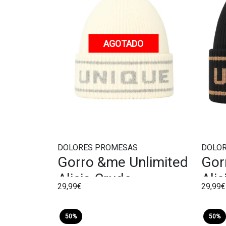
AGOTADO
DOLORES PROMESAS
DOLO
Gorro &me Unlimited
Gor
Alicia Crudo
Ali
29,99€
29,99€
50%
50%