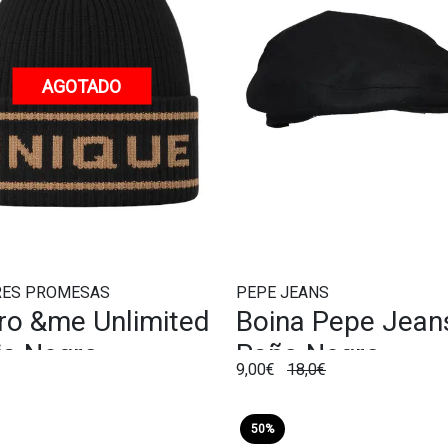
AGOTADO
RES PROMESAS
PEPE JEANS
ro &me Unlimited
Boina Pepe Jean
cia Negro
Paño Negro
9,00€
18,0€
50%