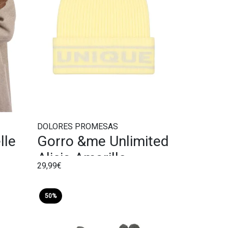
DOLORES PROMESAS
lle
Gorro &me Unlimited
Alicia Amarillo
29,99€
50%