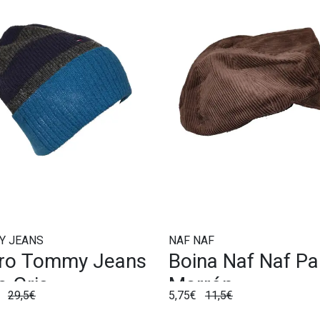
Y JEANS
NAF NAF
ro Tommy Jeans
Boina Naf Naf P
a Gris
Marrón
€
29,5€
5,75€
11,5€