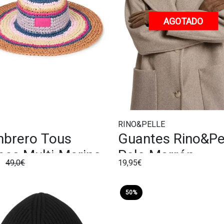
AGOTADO
RINO&PELLE
brero Tous
Guantes Rino&Pe
ipes Multi-Marino
Pelo Marrón
€
49,0€
19,95€
50%