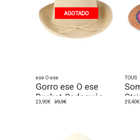
AGOTADO
ese O ese
TOUS
Gorro ese O ese
Som
Bucket Cadaqués
Str
23,90€
39,9€
29,40
Beige