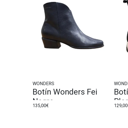
WONDERS
WOND
Botín Wonders Fei
Bot
Negro
Plo
135,00€
129,00