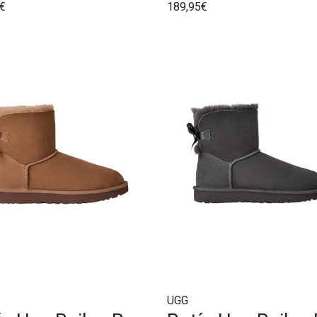
€
189,95€
Mustard Seed
UGG