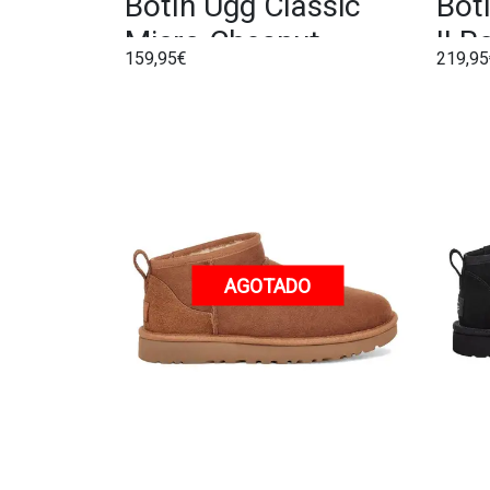
Botín Ugg Classic
Bot
Micro Chesnut
II 
159,95€
219,95
AGOTADO