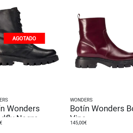
AGOTADO
ERS
WONDERS
ín Wonders
Botín Wonders B
dfly Negro
Vino
€
145,00€