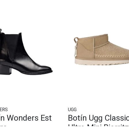
ERS
UGG
ín Wonders Est
Botín Ugg Classi
ro
Ultra Mini Biarritz