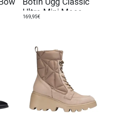
 Bow
Botín Ugg Classic
Ultra Mini Moss
169,95€
Green