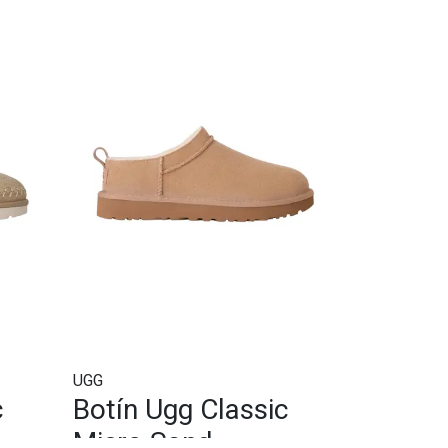
UGG
c
Botín Ugg Classic
Micro Sand