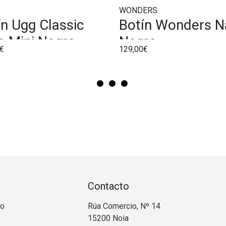
WONDERS
ín Ugg Classic
Botín Wonders N
ra Mini Negro
Negro
€
129,00€
Contacto
no
Rúa Comercio, Nº 14
15200 Noia