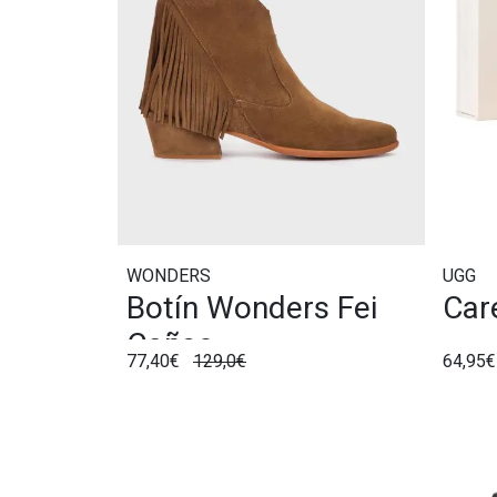
WONDERS
UGG
Botín Wonders Fei
Car
Coñac
77,40€
129,0€
64,95€