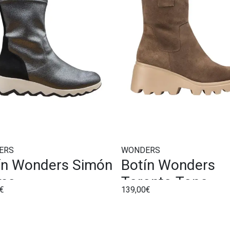
ERS
WONDERS
ín Wonders Simón
Botín Wonders
mo
Toronto Topo
€
139,00€