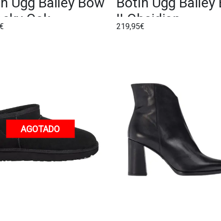
ín Ugg Bailey Bow
Botín Ugg Bailey
Rocky Oak
II Obsidian
€
219,95€
AGOTADO