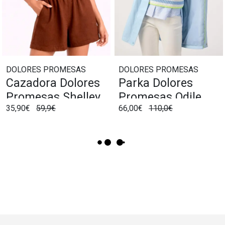
DOLORES PROMESAS
DOLORES PROMESAS
Cazadora Dolores
Parka Dolores
Promesas Shelley
Promesas Odile
35,90€
59,9€
66,00€
110,0€
Marrón
Azul