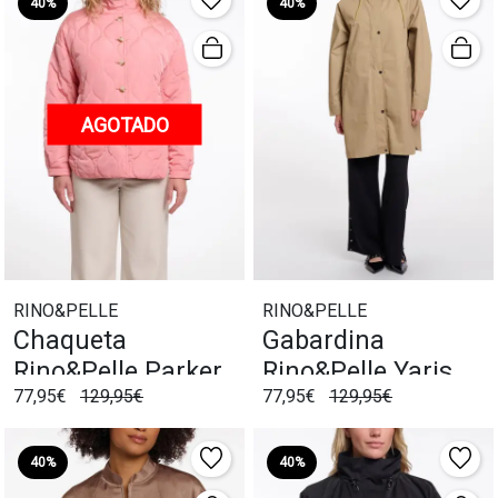
40%
40%
AGOTADO
RINO&PELLE
RINO&PELLE
Chaqueta
Gabardina
Rino&Pelle Parker
Rino&Pelle Yaris
77,95€
129,95€
77,95€
129,95€
Rosa
Verde
40%
40%