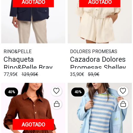
AGOTADO
AGOTADO
RINO&PELLE
DOLORES PROMESAS
Chaqueta
Cazadora Dolores
Rino&Pelle Bray
Promesas Shelley
77,95€
129,95€
35,90€
59,9€
Marino
Crudo
40%
40%
AGOTADO