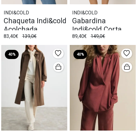
INDI&COLD
INDI&COLD
Chaqueta Indi&cold
Gabardina
Acolchada
Indi&cold Corta
83,40€
139,0€
89,40€
149,0€
Reversible Khaki
Khaki
40%
40%