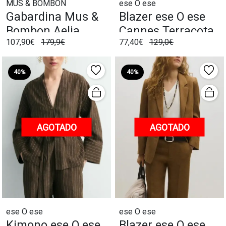
MUS & BOMBON
ese O ese
Gabardina Mus &
Blazer ese O ese
Bombon Aelia
Cannes Terracota
107,90€
179,9€
77,40€
129,0€
Caqui
40%
40%
AGOTADO
AGOTADO
ese O ese
ese O ese
Kimono ese O ese
Blazer ese O ese