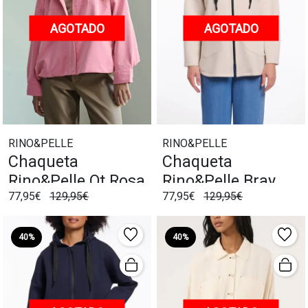
AGOTADO
AGOTADO
RINO&PELLE
RINO&PELLE
Chaqueta
Chaqueta
Rino&Pelle Ot Rosa
Rino&Pelle Bray
77,95€
129,95€
77,95€
129,95€
Crudo
40%
40%