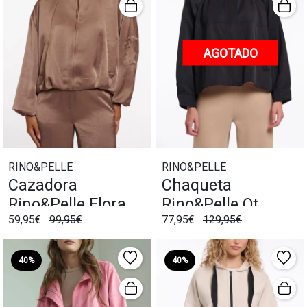
AGOTADO
RINO&PELLE
RINO&PELLE
Cazadora
Chaqueta
Rino&Pelle Flora
Rino&Pelle Ot
59,95€
99,95€
77,95€
129,95€
Tostado
Negro
40%
40%