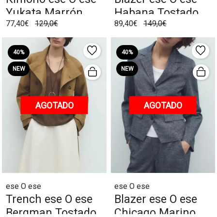
Yukata Marrón
Habana Tostado
77,40€
129,0€
89,40€
149,0€
40%
40%
NEW
NEW
AGOTADO
AGOTADO
ese O ese
ese O ese
Trench ese O ese
Blazer ese O ese
Bergman Tostado
Chicago Marino