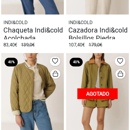
INDI&COLD
INDI&COLD
Chaqueta Indi&cold
Cazadora Indi&cold
Acolchada
Bolsillos Piedra
83,40€
139,0€
107,40€
179,0€
Reversible
Almendra
40%
40%
AGOTADO