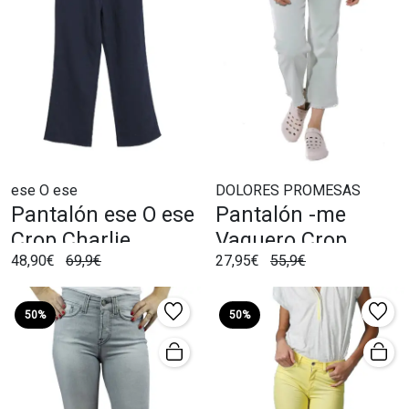
ese O ese
DOLORES PROMESAS
Pantalón ese O ese
Pantalón -me
Crop Charlie
Vaquero Crop
48,90€
69,9€
27,95€
55,9€
Marino
Minerva Verde
50%
50%