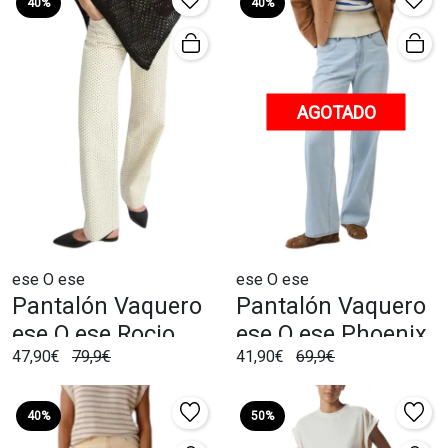
40%
40%
AGOTADO
ese O ese
ese O ese
Pantalón Vaquero
Pantalón Vaquero
ese O ese Rocio
ese O ese Phoenix
47,90€
79,9€
41,90€
69,9€
Beige Para Mujer.
Azul Claro Para
Mujer
40%
50%