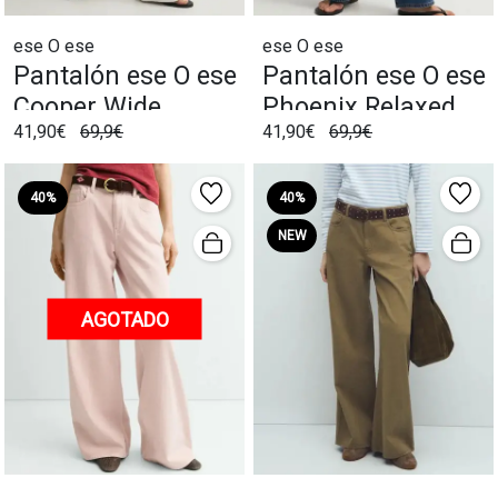
ese O ese
ese O ese
Pantalón ese O ese
Pantalón ese O ese
Cooper Wide
Phoenix Relaxed
41,90€
69,9€
41,90€
69,9€
Blanco
Azul
40%
40%
NEW
AGOTADO