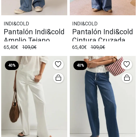
INDI&COLD
INDI&COLD
Pantalón Indi&cold
Pantalón Indi&cold
Amplio Tejano
Cintura Cruzada
65,40€
109,0€
65,40€
109,0€
Tejano
40%
40%