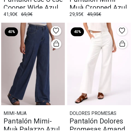
Cooper Wide Azul
Muà Cropped Azul
41,90€
69,9€
29,95€
49,95€
Claro
40%
40%
MIMI-MUA
DOLORES PROMESAS
Pantalón Mimi-
Pantalón Dolores
Muà Palazzo Azul
Promesas Amanda