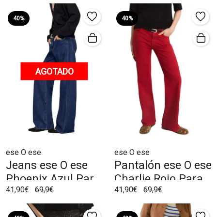
40%
40%
AGOTADO
ese O ese
ese O ese
Jeans ese O ese
Pantalón ese O ese
Phoenix Azul Para
Charlie Rojo Para
41,90€
69,9€
41,90€
69,9€
Mujer
Mujer.