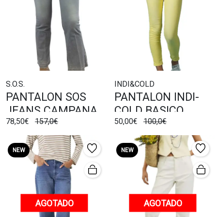
S.O.S.
INDI&COLD
PANTALON SOS
PANTALON INDI-
JEANS CAMPANA
COLD BASICO
78,50€
157,0€
50,00€
100,0€
DE RAYAS
CINCO BOLSILLOS
NEW
NEW
AGOTADO
AGOTADO