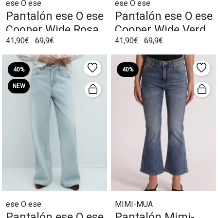
ese O ese
ese O ese
Pantalón ese O ese
Pantalón ese O ese
Cooper Wide Rosa
Cooper Wide Verde
41,90€
69,9€
41,90€
69,9€
Oliva
40%
40%
NEW
ese O ese
MIMI-MUA
Pantalón ese O ese
Pantalón Mimi-