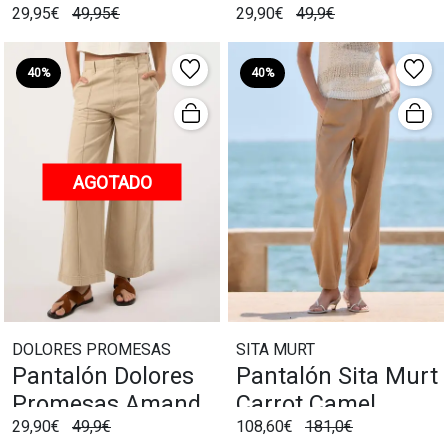
29,95€
49,95€
29,90€
49,9€
Blanco
40%
40%
AGOTADO
DOLORES PROMESAS
SITA MURT
Pantalón Dolores
Pantalón Sita Murt
Promesas Amanda
Carrot Camel
29,90€
49,9€
108,60€
181,0€
Camel