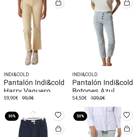
INDI&COLD
INDI&COLD
Pantalón Indi&cold
Pantalón Indi&cold
Harry Vaquero
Botones Azul
59,90€
99,9€
54,50€
109,0€
Amarillo
30%
50%