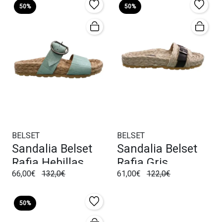
50%
50%
BELSET
BELSET
Sandalia Belset
Sandalia Belset
Rafia Hebillas
Rafia Gris
66,00€
132,0€
61,00€
122,0€
Verde
50%