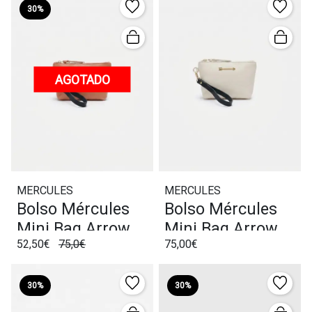
30%
AGOTADO
MERCULES
MERCULES
Bolso Mércules
Bolso Mércules
Mini Bag Arrow
Mini Bag Arrow
52,50€
75,0€
75,00€
Terracota
Bone
30%
30%