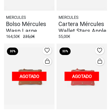
MERCULES
MERCULES
Bolso Mércules
Cartera Mércules
Wasp Large
Wallet Stars Apple
164,50€
235,0€
55,00€
Cognac
30%
30%
AGOTADO
AGOTADO