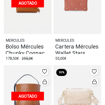
AGOTADO
MERCULES
MERCULES
Bolso Mércules
Cartera Mércules
Chunky Cognac
Wallet Stars
178,50€
255,0€
55,00€
Terracota
30%
AGOTADO