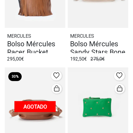
MERCULES
MERCULES
Bolso Mércules
Bolso Mércules
Racer Bucket
Sandy Stars Bone
295,00€
192,50€
275,0€
Fringes Cognac
30%
AGOTADO