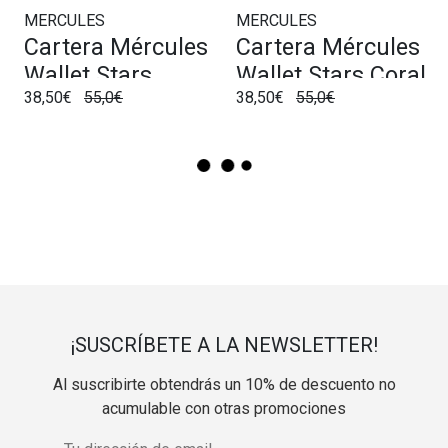
MERCULES
MERCULES
Cartera Mércules
Cartera Mércules
Wallet Stars
Wallet Stars Coral
38,50€
55,0€
38,50€
55,0€
Cognac
¡SUSCRÍBETE A LA NEWSLETTER!
Al suscribirte obtendrás un 10% de descuento no
acumulable con otras promociones