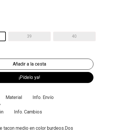
39
40
¡Pídelo ya!
Material
Info. Envío
ón
Info. Cambios
e tacon medio en color burdeos.Dos