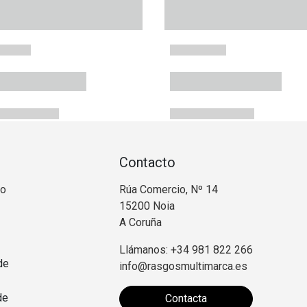
Contacto
no
Rúa Comercio, Nº 14
15200 Noia
A Coruña
Llámanos: +34 981 822 266
de
info@rasgosmultimarca.es
de
Contacta