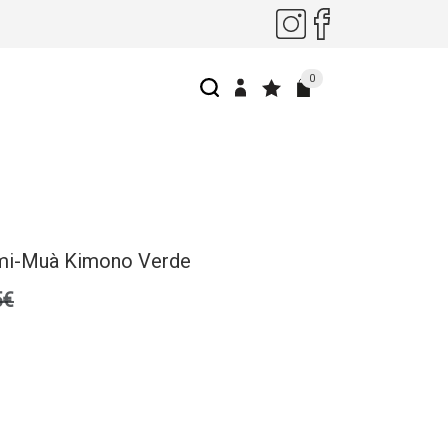
0
mi-Muà Kimono Verde
5€