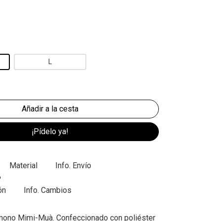
L
¡Pídelo ya!
Material
Info. Envío
ón
Info. Cambios
imono Mimi-Muà. Confeccionado con poliéster