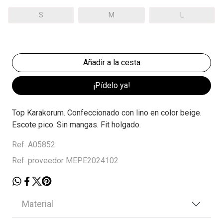
S
M
L
¡Pídelo ya!
Top Karakorum. Confeccionado con lino en color beige.
Escote pico. Sin mangas. Fit holgado.
Ref. A05852
Ref. proveedor MEPE2024102
Material