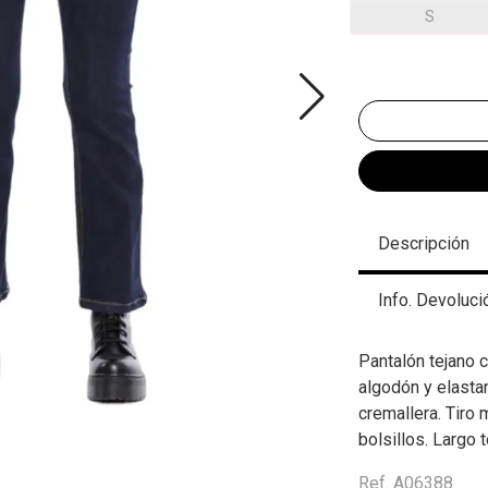
S
Descripción
Info. Devoluci
Pantalón tejano
algodón y elastan
cremallera. Tiro 
bolsillos. Largo t
Ref. A06388