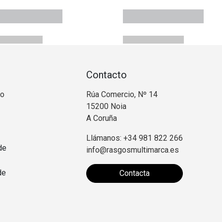
Contacto
no
Rúa Comercio, Nº 14
15200 Noia
A Coruña
Llámanos: +34 981 822 266
de
info@rasgosmultimarca.es
de
Contacta