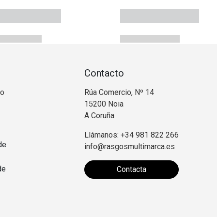
Contacto
no
Rúa Comercio, Nº 14
15200 Noia
A Coruña
Llámanos: +34 981 822 266
de
info@rasgosmultimarca.es
de
Contacta