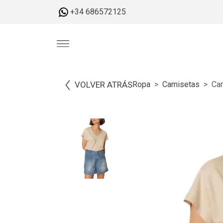
+34 686572125
VOLVER ATRÁS
Ropa
Camisetas
Cam