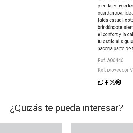
pico la convierte
guardarropa. Idea
falda casual, est
brindándote siem
el confort y la c
tu estilo al sigu
hacerla parte de 
Ref. A06446
Ref. proveedor
¿Quizás te pueda interesar?