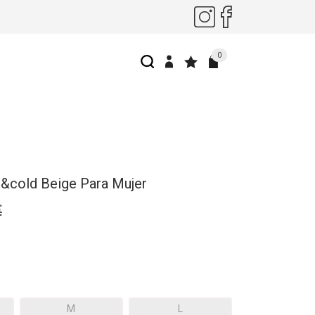
0
i&cold Beige Para Mujer
€
M
L