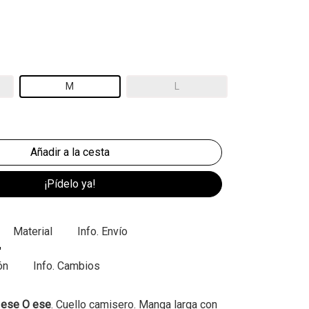
M
L
¡Pídelo ya!
Material
Info. Envío
ón
Info. Cambios
 ese O ese
. Cuello camisero. Manga larga con