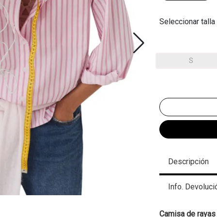
Seleccionar talla
S
Descripción
Info. Devoluci
Camisa de rayas