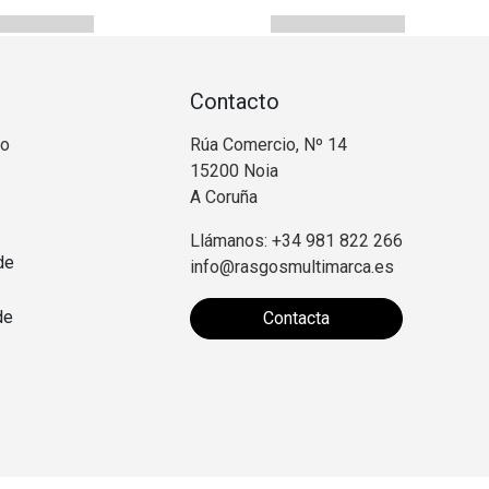
Contacto
no
Rúa Comercio, Nº 14
15200 Noia
A Coruña
Llámanos: +34 981 822 266
de
info@rasgosmultimarca.es
de
Contacta