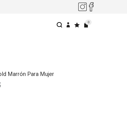
0
old Marrón Para Mujer
€