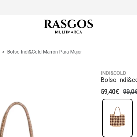
Bolso Indi&cold Marrón Para Mujer
INDI&COLD
Bolso Indi&c
59,40€
99,0