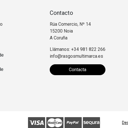
Contacto
no
Rúa Comercio, Nº 14
15200 Noia
A Coruña
Llámanos: +34 981 822 266
de
info@rasgosmultimarca.es
de
Contacta
Des