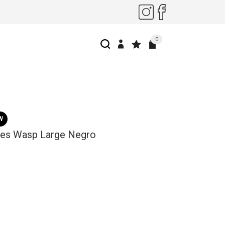
0
W
les Wasp Large Negro