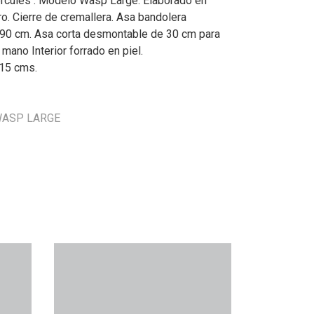
rcules . Modelo Wasp Large. Elaborado en
ro. Cierre de cremallera. Asa bandolera
90 cm. Asa corta desmontable de 30 cm para
 mano Interior forrado en piel.
15 cms.
 WASP LARGE