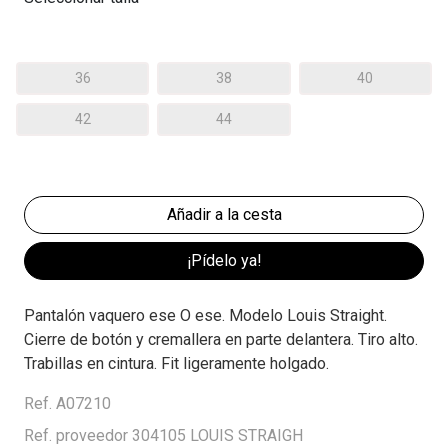
36
38
40
42
44
¡Pídelo ya!
Pantalón vaquero ese O ese. Modelo Louis Straight.
Cierre de botón y cremallera en parte delantera. Tiro alto.
Trabillas en cintura. Fit ligeramente holgado.
Ref. A07210
Ref. proveedor 304105 LOUIS STRAIGH