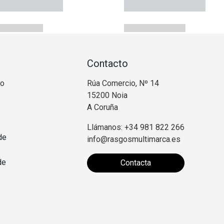
Contacto
no
Rúa Comercio, Nº 14
15200 Noia
A Coruña
Llámanos: +34 981 822 266
de
info@rasgosmultimarca.es
de
Contacta