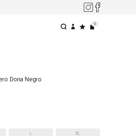
0
ero Dona Negro
L
XL