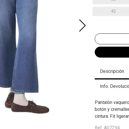
42
Descripción
Info. Devoluci
Pantalón vaquero
botón y cremaller
cintura. Fit lige
Ref. A07294