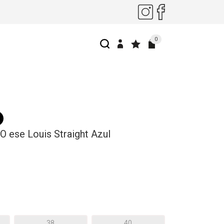
0
O ese Louis Straight Azul
38
40