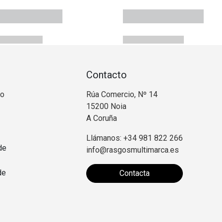
Contacto
no
Rúa Comercio, Nº 14
15200 Noia
A Coruña
Llámanos: +34 981 822 266
de
info@rasgosmultimarca.es
de
Contacta