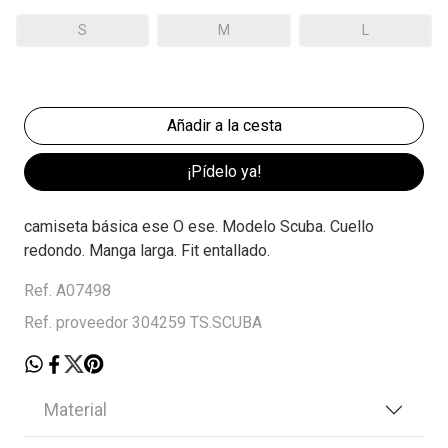
S
M
L
¡Pídelo ya!
camiseta básica ese O ese. Modelo Scuba. Cuello
redondo. Manga larga. Fit entallado.
Ref. A07498
Ref. proveedor 304259 TS.SCUBA
Material