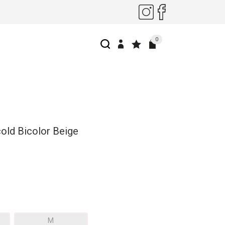
0
cold Bicolor Beige
M