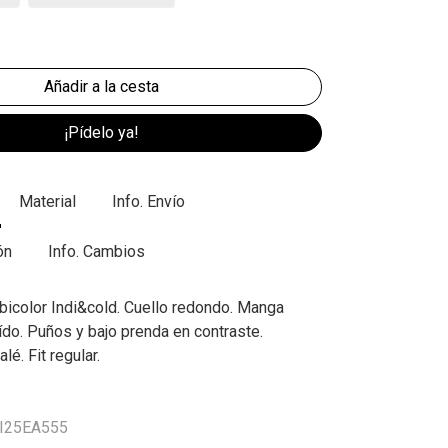
¡Pídelo ya!
Material
Info. Envío
ón
Info. Cambios
bicolor Indi&cold. Cuello redondo. Manga
ído. Puños y bajo prenda en contraste.
é. Fit regular.
VI25EA555