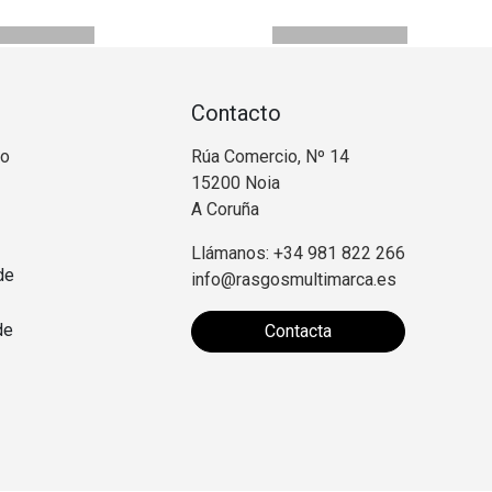
Contacto
no
Rúa Comercio, Nº 14
15200 Noia
A Coruña
Llámanos: +34 981 822 266
de
info@rasgosmultimarca.es
de
Contacta