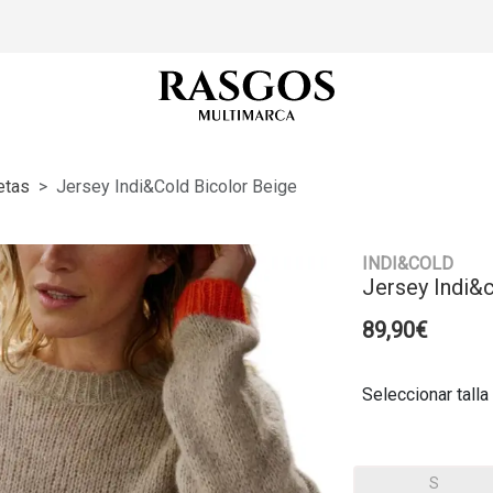
etas
Jersey Indi&cold Bicolor Beige
INDI&COLD
Jersey Indi&
89,90€
Seleccionar talla
S