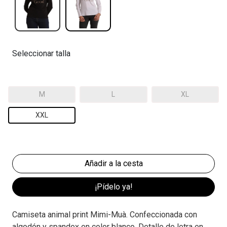
Seleccionar talla
M
L
XL
XXL
¡Pídelo ya!
Camiseta animal print Mimi-Muà. Confeccionada con
algodón y spandex en color blanco. Detalle de letra en