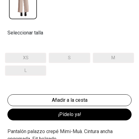
Seleccionar talla
XS
S
M
L
¡Pídelo ya!
Pantalón palazzo crepé Mimi-Muà. Cintura ancha
engomada. Fit holgado.