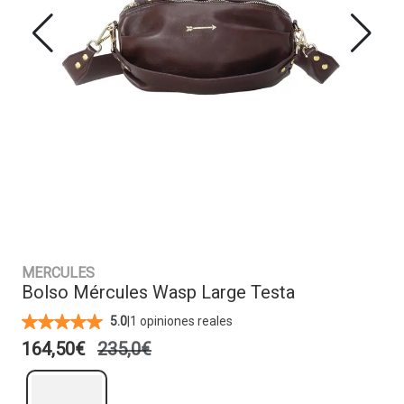
MERCULES
Bolso Mércules Wasp Large Testa
|
1 opiniones reales
5.0
164,50€
235,0€