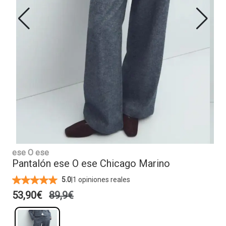
ese O ese
Pantalón ese O ese Chicago Marino
|
1 opiniones reales
5.0
53,90€
89,9€