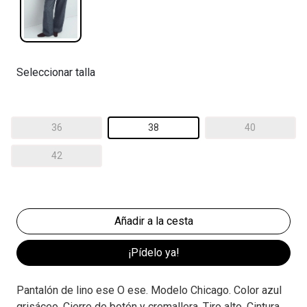
Seleccionar talla
36
38
40
42
¡Pídelo ya!
Pantalón de lino ese O ese. Modelo Chicago. Color azul
grisáceo. Cierre de botón y cremallera. Tiro alto. Cintura