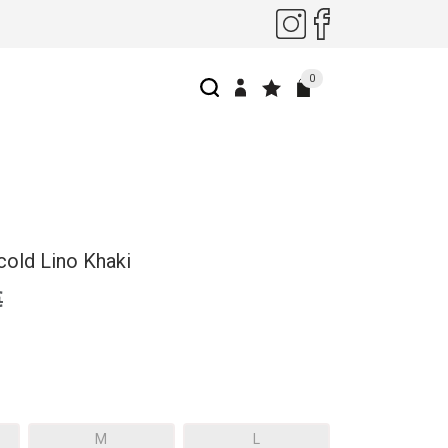
0
cold Lino Khaki
€
M
L