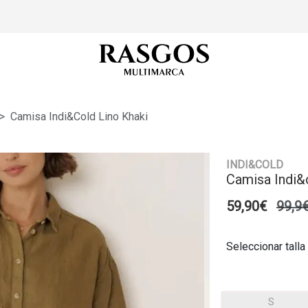
Camisa Indi&cold Lino Khaki
INDI&COLD
Camisa Indi&
59,90€
99,9
Seleccionar talla
S