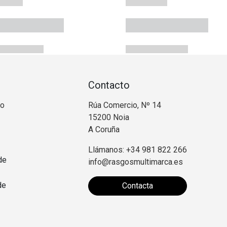
Contacto
no
Rúa Comercio, Nº 14
15200 Noia
A Coruña
Llámanos: +34 981 822 266
de
info@rasgosmultimarca.es
de
Contacta