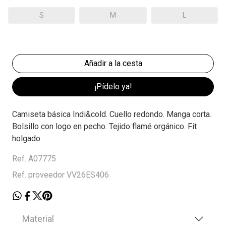
S
M
L
¡Pídelo ya!
Camiseta básica Indi&cold. Cuello redondo. Manga corta.
Bolsillo con logo en pecho. Tejido flamé orgánico. Fit
holgado.
Ref. A07775
Ref. proveedor VV26ES406
Material