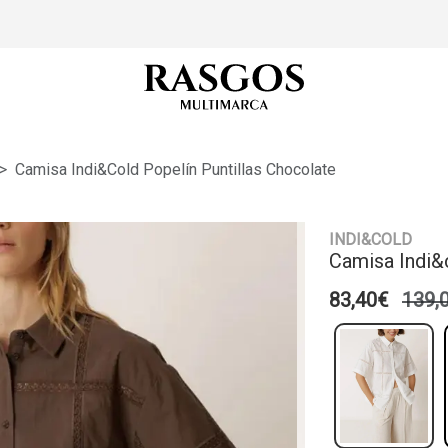
Camisa Indi&cold Popelín Puntillas Chocolate
INDI&COLD
Camisa Indi&c
83,40€
139,