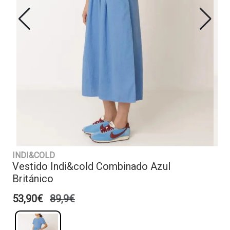
INDI&COLD
Vestido Indi&cold Combinado Azul
Británico
53,90€
89,9€