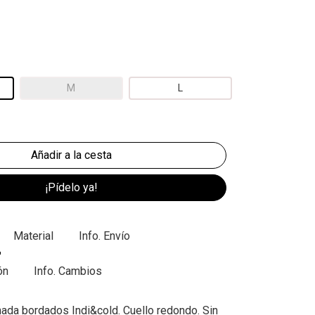
M
L
¡Pídelo ya!
Material
Info. Envío
ón
Info. Cambios
da bordados Indi&cold. Cuello redondo. Sin