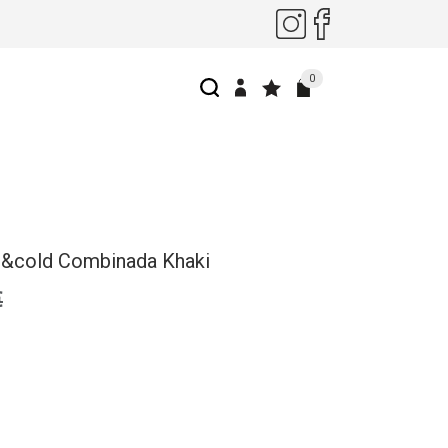
0
i&cold Combinada Khaki
€