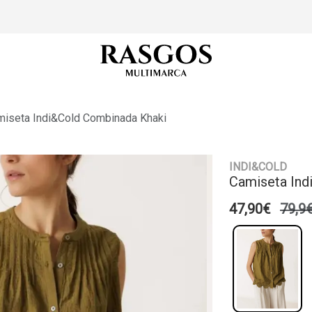
miseta Indi&cold Combinada Khaki
INDI&COLD
Camiseta Ind
47,90€
79,9