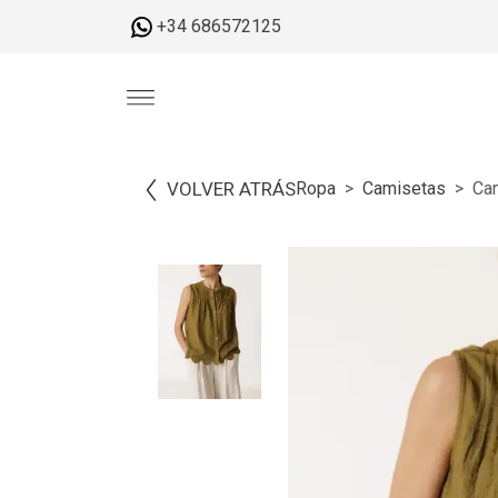
+34 686572125
VOLVER ATRÁS
Ropa
Camisetas
Ca