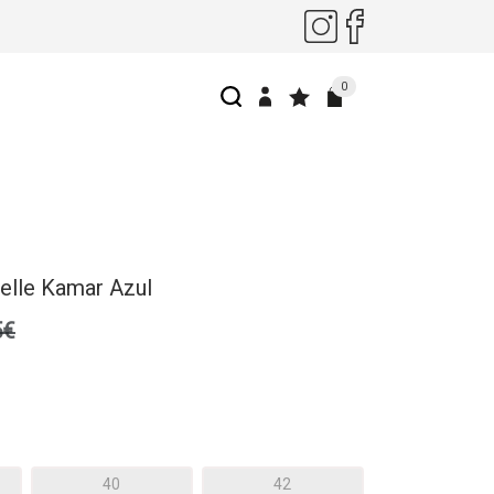
0
elle Kamar Azul
5€
40
42