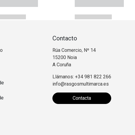
Contacto
no
Rúa Comercio, Nº 14
15200 Noia
A Coruña
Llámanos: +34 981 822 266
de
info@rasgosmultimarca.es
de
Contacta