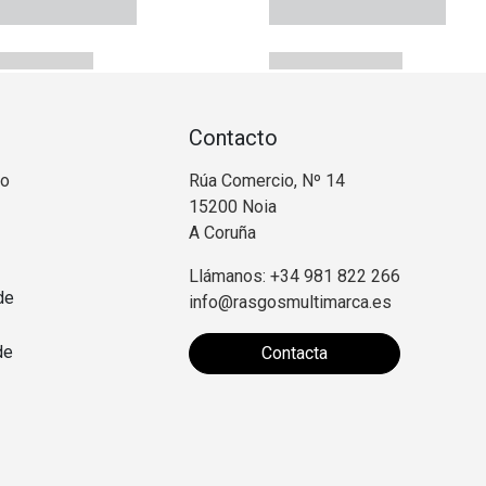
Contacto
no
Rúa Comercio, Nº 14
15200 Noia
A Coruña
Llámanos: +34 981 822 266
de
info@rasgosmultimarca.es
de
Contacta