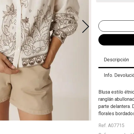
Descripción
Info. Devoluci
Blusa estilo étni
ranglán abullona
parte delantera.
florales bordados
Ref. A07715