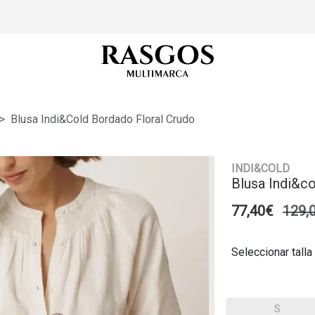
Blusa Indi&cold Bordado Floral Crudo
INDI&COLD
Blusa Indi&c
77,40€
129,
Seleccionar talla
S