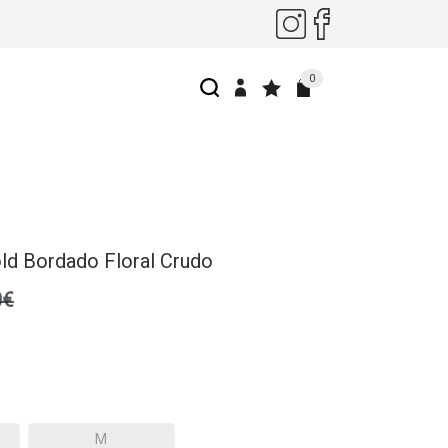
0
old Bordado Floral Crudo
0€
M