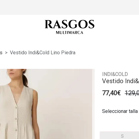
s
Vestido Indi&cold Lino Piedra
INDI&COLD
Vestido Indi&
77,40€
129,
Seleccionar talla
S