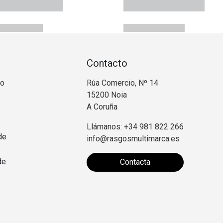
Contacto
no
Rúa Comercio, Nº 14
15200 Noia
A Coruña
Llámanos: +34 981 822 266
de
info@rasgosmultimarca.es
de
Contacta