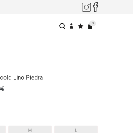
0
cold Lino Piedra
0€
M
L