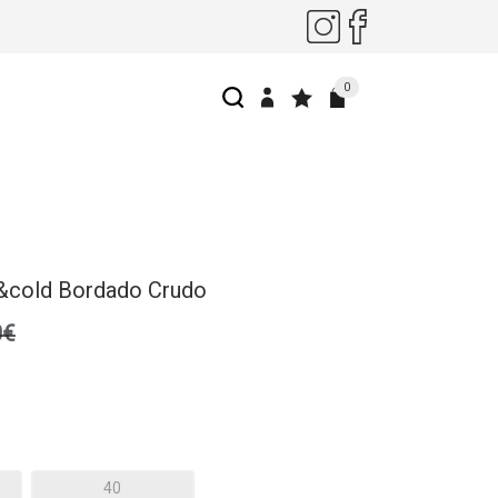
0
i&cold Bordado Crudo
0€
40