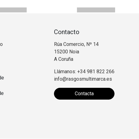
Contacto
no
Rúa Comercio, Nº 14
15200 Noia
A Coruña
Llámanos: +34 981 822 266
de
info@rasgosmultimarca.es
de
Contacta