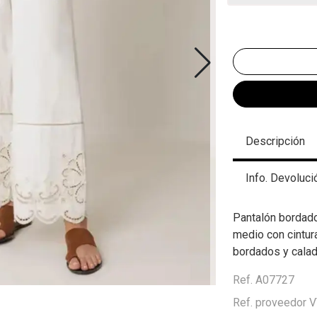
Descripción
Info. Devoluci
Pantalón bordado 
medio con cintur
bordados y calad
Ref. A07727
Ref. proveedor 