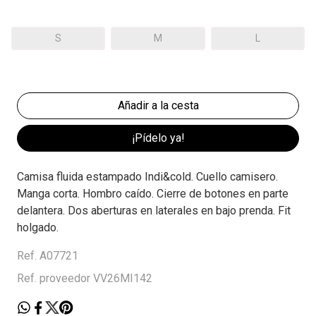
S
M
L
¡Pídelo ya!
Camisa fluida estampado Indi&cold. Cuello camisero.
Manga corta. Hombro caído. Cierre de botones en parte
delantera. Dos aberturas en laterales en bajo prenda. Fit
holgado.
Ref. A07721
Ref. proveedor VV26MI142