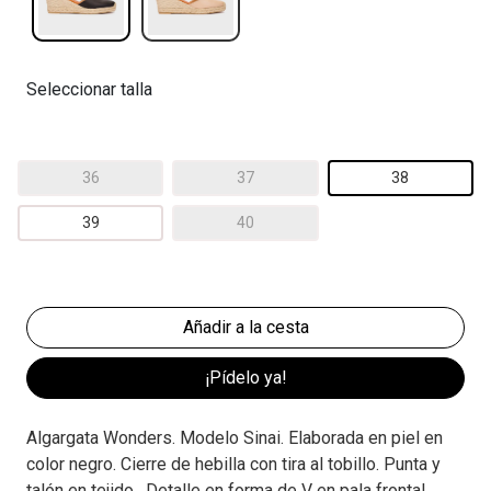
Seleccionar talla
36
37
38
39
40
¡Pídelo ya!
Algargata Wonders. Modelo Sinai. Elaborada en piel en
color negro. Cierre de hebilla con tira al tobillo. Punta y
talón en tejido . Detalle en forma de V en pala frontal.