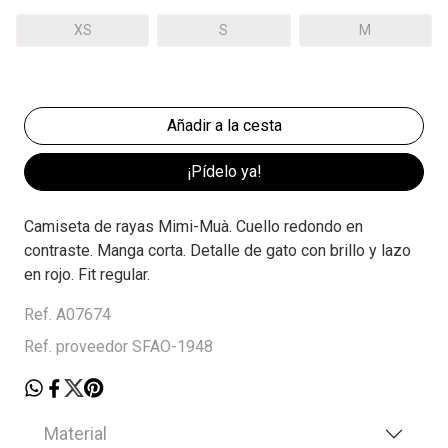
XS
S
M
¡Pídelo ya!
Camiseta de rayas Mimi-Muà. Cuello redondo en
contraste. Manga corta. Detalle de gato con brillo y lazo
en rojo. Fit regular.
Ref. A07674
Ref. proveedor SFAO-1948
Material