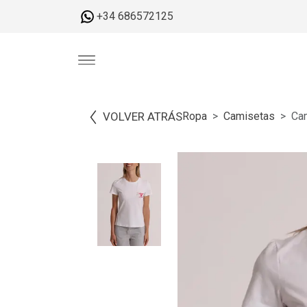
+34 686572125
VOLVER ATRÁS
Ropa
Camisetas
Cam