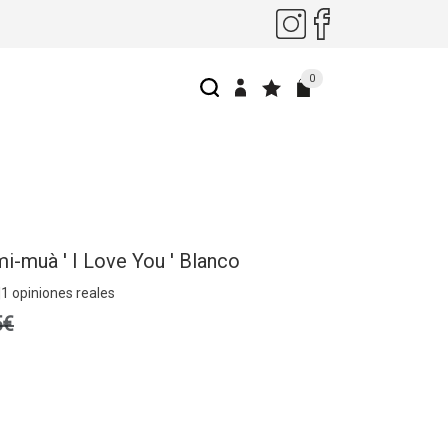
0
i-muà ' I Love You ' Blanco
|
1 opiniones reales
5€