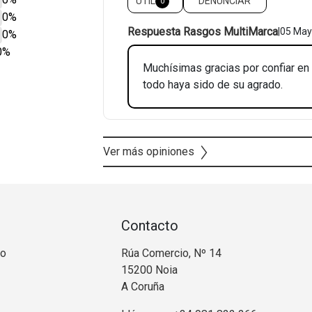
ÚTIL
DENUNCIAR
0
0%
Respuesta Rasgos MultiMarca
|
05 May
0%
0%
Muchísimas gracias por confiar en
todo haya sido de su agrado.
Ver más opiniones
Contacto
no
Rúa Comercio, Nº 14
15200 Noia
A Coruña