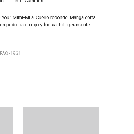
ón
Info. Cambios
e You ' Mimi-Muà. Cuello redondo. Manga corta.
on pedrería en rojo y fucsia. Fit ligeramente
SFAO-1961