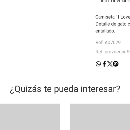
Info. Devoluci
Camiseta ' I Lov
Detalle de gato c
entallado.
Ref. A07679
Ref. proveedor 
¿Quizás te pueda interesar?