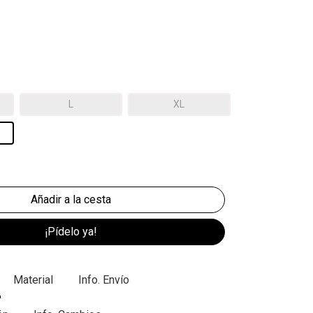
L
XL
¡Pídelo ya!
Material
Info. Envío