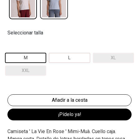
Seleccionar talla
M
L
XL
XXL
¡Pídelo ya!
Camiseta ' La Vie En Rose ' Mimi-Muà. Cuello caja.
Manga corta. Detalle de letras bordadas en tonos rosa.