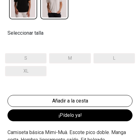
Seleccionar talla
S
M
L
XL
¡Pídelo ya!
Camiseta básica Mimi-Muà. Escote pico doble. Manga
corta. Hombro ligeramente caído. Fit holgado.