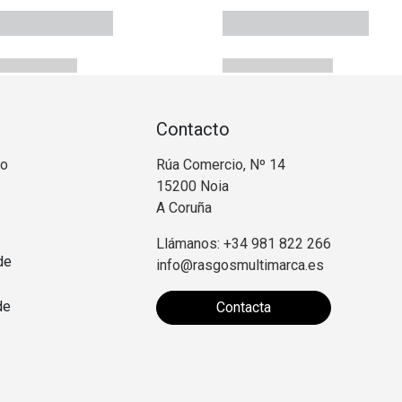
Contacto
no
Rúa Comercio, Nº 14
15200 Noia
A Coruña
Llámanos: +34 981 822 266
de
info@rasgosmultimarca.es
de
Contacta