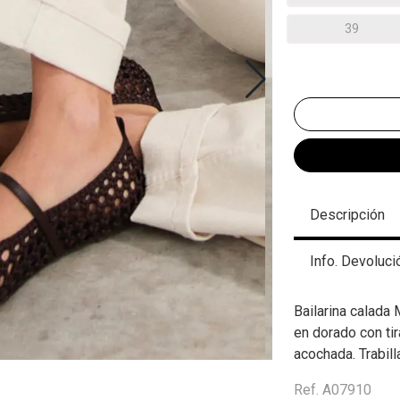
39
Descripción
Info. Devoluci
Bailarina calada
en dorado con tira
acochada. Trabill
Ref. A07910