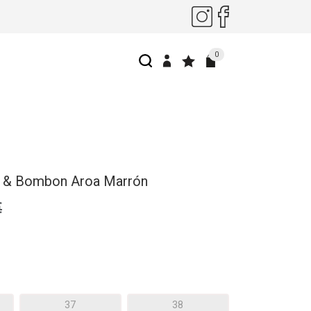
0
s & Bombon Aroa Marrón
€
37
38