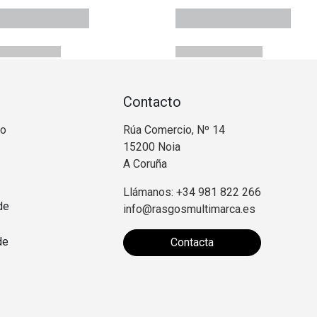
Contacto
no
Rúa Comercio, Nº 14
15200 Noia
A Coruña
Llámanos: +34 981 822 266
de
info@rasgosmultimarca.es
de
Contacta