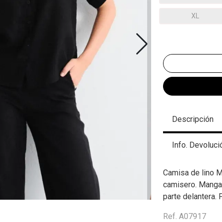
XL
Descripción
Info. Devoluci
Camisa de lino 
camisero. Manga 
parte delantera. 
Ref. A07917