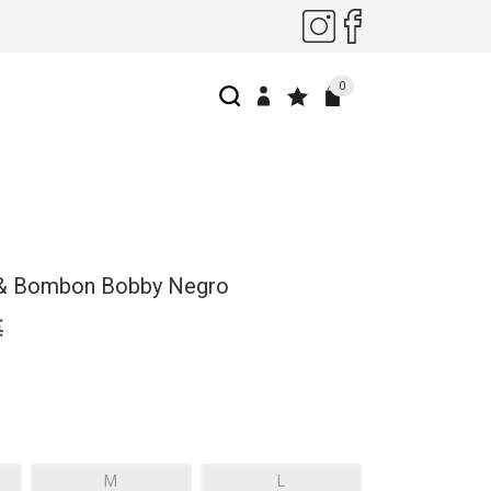
0
& Bombon Bobby Negro
€
M
L