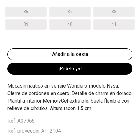
36
37
38
39
40
41
¡Pídelo ya!
Mocasín naútico en serraje Wonders. modelo Nysa.
Cierre de cordones en cuero. Detalle de charm en dorado.
Plantilla interior MemoryGel extraíble. Suela flexible con
relieve de círculos. Altura tacón 1,5 cm.
Ref. A07966
Ref. proveedor AP-2104