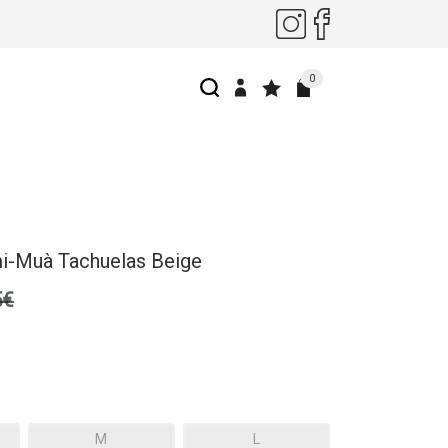
0
i-Muà Tachuelas Beige
5€
M
L