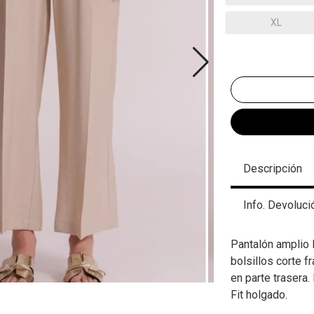
XL
Descripción
Info. Devoluci
Pantalón amplio
bolsillos corte f
en parte trasera.
Fit holgado.