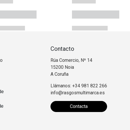
Contacto
no
Rúa Comercio, Nº 14
15200 Noia
A Coruña
Llámanos: +34 981 822 266
de
info@rasgosmultimarca.es
de
Contacta