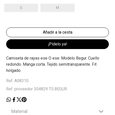
S
M
¡Pídelo ya!
Camiseta de rayas ese O ese. Modelo Begur. Cuello
redondo. Manga corta. Tejido semitransparente. Fit
holgado.
Ref. A08310
Ref. proveedor 304829 TS.BEGUR
Material