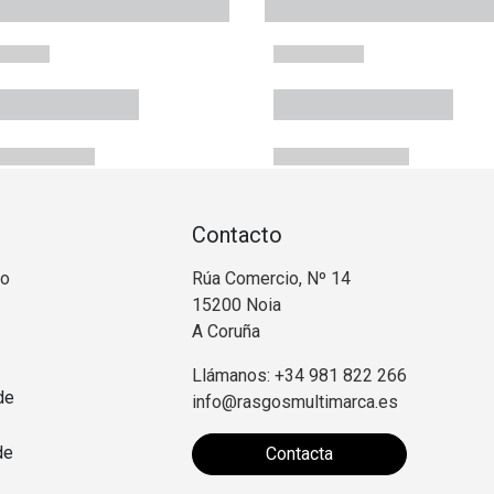
Contacto
no
Rúa Comercio, Nº 14
15200 Noia
A Coruña
Llámanos: +34 981 822 266
de
info@rasgosmultimarca.es
de
Contacta