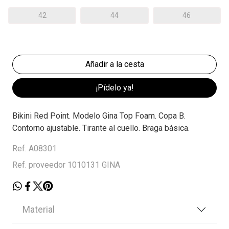
42
44
46
¡Pídelo ya!
Bikini Red Point. Modelo Gina Top Foam. Copa B.
Contorno ajustable. Tirante al cuello. Braga básica.
Ref. A08301
Ref. proveedor 1010131 GINA
Material