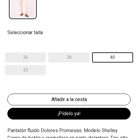
Seleccionar talla
36
38
40
42
¡Pídelo ya!
Pantalón fluido Dolores Promesas. Modelo Shelley.
Cierre de botón y cremallera en parte delantera. Tiro alto.