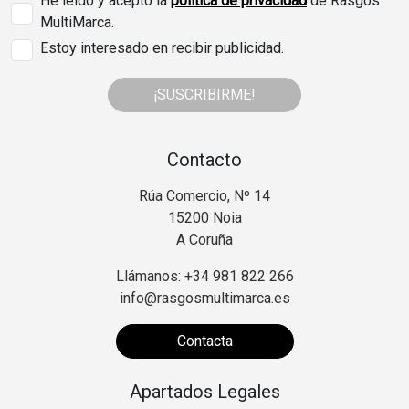
He leído y acepto la
política de privacidad
de Rasgos
MultiMarca.
Estoy interesado en recibir publicidad.
¡SUSCRIBIRME!
Contacto
Rúa Comercio, Nº 14
15200 Noia
A Coruña
Llámanos: +34 981 822 266
info@rasgosmultimarca.es
Contacta
Apartados Legales