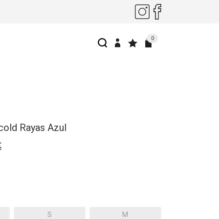
0
cold Rayas Azul
€
S
M