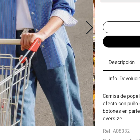
Descripción
Info. Devoluci
Camisa de popelí
efecto con puño 
botones en parte 
oversize.
Ref. A08332