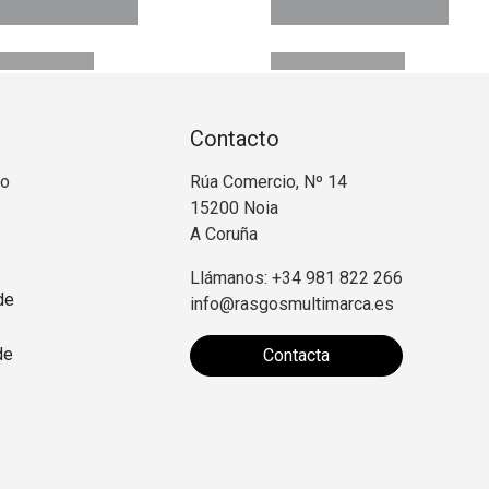
Contacto
no
Rúa Comercio, Nº 14
15200 Noia
A Coruña
Llámanos: +34 981 822 266
de
info@rasgosmultimarca.es
de
Contacta