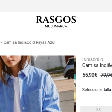
Camisa Indi&cold Rayas Azul
INDI&COLD
Camisa Indi&
55,90€
79,9
Seleccionar talla
XS